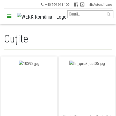


+40 799 911 109
Autentificare


Cuțite