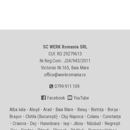
SC WERK Romania SRL
CUI: RO 29279613
Nr.Reg.Com.: J24/943/2011
Victoriei Nr.165, Baia Mare
office@werkromania.ro
0799.911.109


Facebook
YouTube
Alba Iulia
•
Aleșd
•
Arad
•
Baia Mare
•
Beiuș
•
Bistrița
•
Borșa
•
Brașov
•
Chitila (București)
•
Cluj-Napoca
•
Colanu
•
Constanța
•
Craiova
•
Dej
•
Hunedoara
•
Iași
•
Jibou
•
Năsăud
•
Negrești