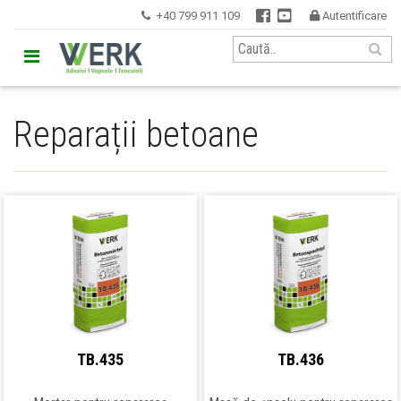


+40 799 911 109
Autentificare


Reparații betoane
TB.435
TB.436