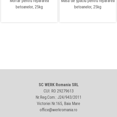
Mortar pentru repararea
Masă de șpaclu pentru repararea
betoanelor, 25kg
betoanelor, 25kg
SC WERK Romania SRL
CUI: RO 29279613
Nr.Reg.Com.: J24/943/2011
Victoriei Nr.165, Baia Mare
office@werkromania.ro