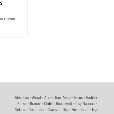
0S
u interior
Alba Iulia
•
Aleșd
•
Arad
•
Baia Mare
•
Beiuș
•
Bistrița
•
Borșa
•
Brașov
•
Chitila (București)
•
Cluj-Napoca
•
Colanu
•
Constanța
•
Craiova
•
Dej
•
Hunedoara
•
Iași
•