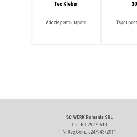
Tex Kleber
3
Adeziv pentru tapete
Tapet pentr
SC WERK Romania SRL
CUI: RO 29279613
Nr.Reg.Com.: J24/943/2011