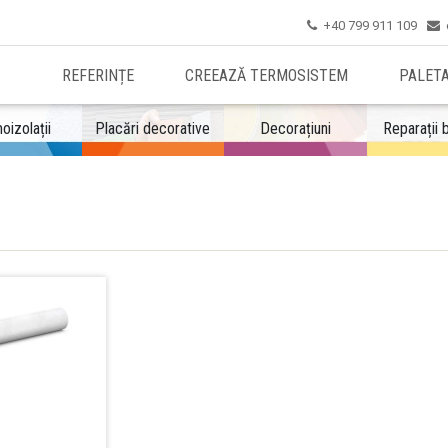
+40 799 911 109


REFERINȚE
CREEAZĂ TERMOSISTEM
PALET
oizolații
Placări decorative
Decorațiuni
Reparații 