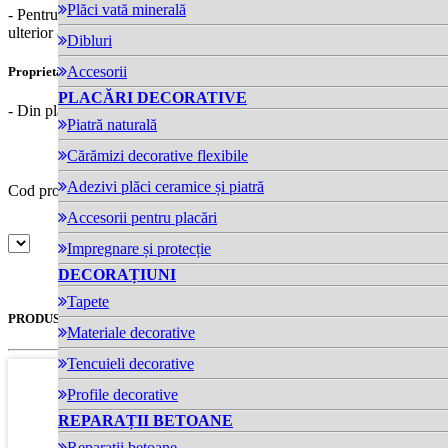
Plăci vată minerală
- Pentru frezarea cavităților care se închid cu WERK Rondele EPS
ulterior aplicării diblurilor prin ciocănire sau înfiletare
Dibluri
Accesorii
Proprietăți:
PLACĂRI DECORATIVE
- Din plastic
Piatră naturală
Compară produs
Cărămizi decorative flexibile
Adezivi plăci ceramice și piatră
Cod produs: 8258-008-2
pret-partener:
Accesorii pentru placări
Impregnare și protecție
DECORAȚIUNI
Tapete
PRODUSE SIMILARE
Materiale decorative
Tencuieli decorative
Profile decorative
REPARAȚII BETOANE
Reparații betoane