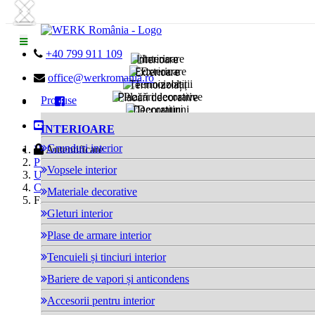
Next
Previous

+40 799 911 109
Interioare
Exterioare

office@werkromania.ro
Termoizolații
Placări decorative
Produse

Decorațiuni
Reparații betoane

INTERIOARE
Hidroizolații
Unelte
Grunduri interior

Home
Autentificare
Produse
Vopsele interior
Unelte
Cuțite
Materiale decorative
Freză pentru polistiren
Gleturi interior
Plase de armare interior
Tencuieli și tinciuri interior
Bariere de vapori și anticondens
Accesorii pentru interior