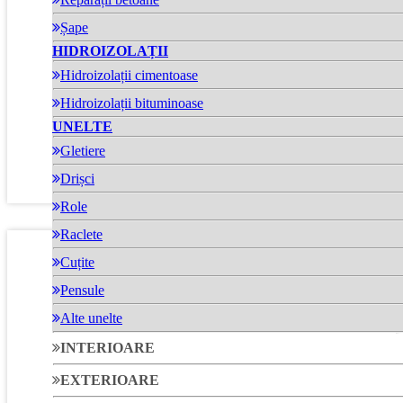
Șape
HIDROIZOLAȚII
Hidroizolații cimentoase
Quick Cut
Hidroizolații bituminoase
UNELTE
WS Quick Cut
Gletiere
Drișci
Role
Raclete
Cuțite
Pensule
Alte unelte
INTERIOARE
EXTERIOARE