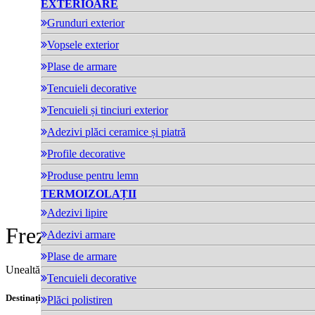
EXTERIOARE
Grunduri exterior
Vopsele exterior
Plase de armare
Tencuieli decorative
Tencuieli și tinciuri exterior
Adezivi plăci ceramice și piatră
Profile decorative
Produse pentru lemn
TERMOIZOLAȚII
Adezivi lipire
Freză pentru polistiren
Adezivi armare
Plase de armare
Unealtă din plastic pentru montarea a WERK Rondele EPS
Tencuieli decorative
Destinații:
Plăci polistiren