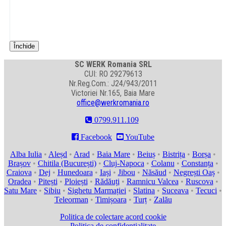
Închide
SC WERK Romania SRL
CUI: RO 29279613
Nr.Reg.Com.: J24/943/2011
Victoriei Nr.165, Baia Mare
office@werkromania.ro
0799.911.109

Facebook

YouTube
Alba Iulia
•
Aleșd
•
Arad
•
Baia Mare
•
Beiuș
•
Bistrița
•
Borșa
•
Brașov
•
Chitila (București)
•
Cluj-Napoca
•
Colanu
•
Constanța
•
Craiova
•
Dej
•
Hunedoara
•
Iași
•
Jibou
•
Năsăud
•
Negrești Oaș
•
Oradea
•
Pitești
•
Ploiești
•
Rădăuți
•
Ramnicu Valcea
•
Ruscova
•
Satu Mare
•
Sibiu
•
Sighetu Marmației
•
Slatina
•
Suceava
•
Tecuci
•
Teleorman
•
Timișoara
•
Turț
•
Zalău
Politica de colectare acord cookie
Politica de confidențialitate