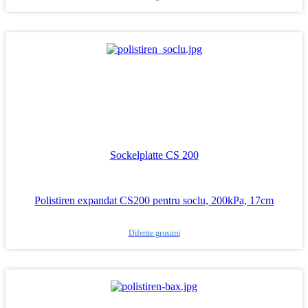
Sockelplatte CS 200
Polistiren expandat CS200 pentru soclu, 200kPa, 17cm
Diferite grosimi