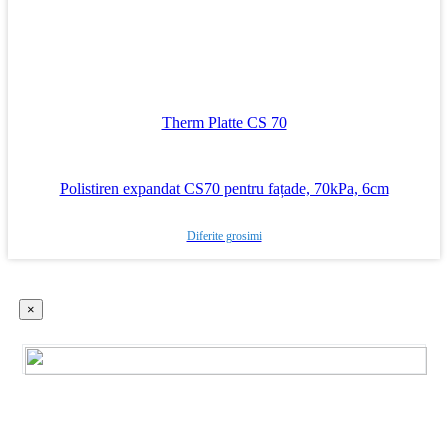
Therm Platte CS 70
Polistiren expandat CS70 pentru fațade, 70kPa, 6cm
Diferite grosimi
×