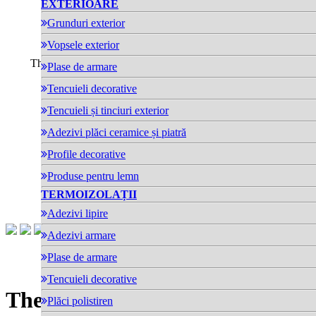
EXTERIOARE
Grunduri exterior
Vopsele exterior
Plase de armare
Tencuieli decorative
Tencuieli și tinciuri exterior
Adezivi plăci ceramice și piatră
Profile decorative
Produse pentru lemn
TERMOIZOLAȚII
Adezivi lipire
Adezivi armare
Plase de armare
Tencuieli decorative
Therm Platte CS 90
- Polistiren
Plăci polistiren