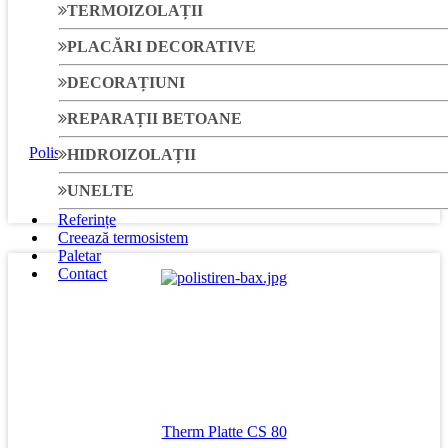
TERMOIZOLAȚII
PLACĂRI DECORATIVE
DECORAȚIUNI
Therm Platte Top 80
REPARAȚII BETOANE
Polistiren expandat grafitat Top 80, pentru fațade, 80kPa, 4cm
HIDROIZOLAȚII
UNELTE
Diferite grosimi
Referințe
Creează termosistem
Paletar
Contact
Therm Platte CS 80