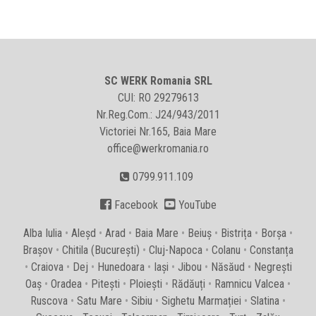
SC WERK Romania SRL
CUI: RO 29279613
Nr.Reg.Com.: J24/943/2011
Victoriei Nr.165, Baia Mare
office@werkromania.ro
0799.911.109


Facebook
YouTube
Alba Iulia
•
Aleșd
•
Arad
•
Baia Mare
•
Beiuș
•
Bistrița
•
Borșa
•
Brașov
•
Chitila (București)
•
Cluj-Napoca
•
Colanu
•
Constanța
•
Craiova
•
Dej
•
Hunedoara
•
Iași
•
Jibou
•
Năsăud
•
Negrești
Oaș
•
Oradea
•
Pitești
•
Ploiești
•
Rădăuți
•
Ramnicu Valcea
•
Ruscova
•
Satu Mare
•
Sibiu
•
Sighetu Marmației
•
Slatina
•