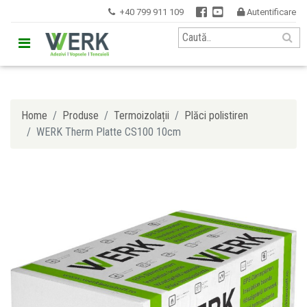


+40 799 911 109
Autentificare


Home
Produse
Termoizolații
Plăci polistiren
WERK Therm Platte CS100 10cm