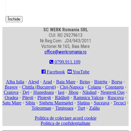
Închide
SC WERK Romania SRL
CUI: RO 29279613
Nr.Reg.Com.: J24/943/2011
Victoriei Nr.165, Baia Mare
office@werkromania.ro
0799.911.109

Facebook

YouTube
Alba Iulia
•
Aleșd
•
Arad
•
Baia Mare
•
Beiuș
•
Bistrița
•
Borșa
•
Brașov
•
Chitila (București)
•
Cluj-Napoca
•
Colanu
•
Constanța
•
Craiova
•
Dej
•
Hunedoara
•
Iași
•
Jibou
•
Năsăud
•
Negrești Oaș
•
Oradea
•
Pitești
•
Ploiești
•
Rădăuți
•
Ramnicu Valcea
•
Ruscova
•
Satu Mare
•
Sibiu
•
Sighetu Marmației
•
Slatina
•
Suceava
•
Tecuci
•
Teleorman
•
Timișoara
•
Turț
•
Zalău
Politica de colectare acord cookie
Politica de confidențialitate