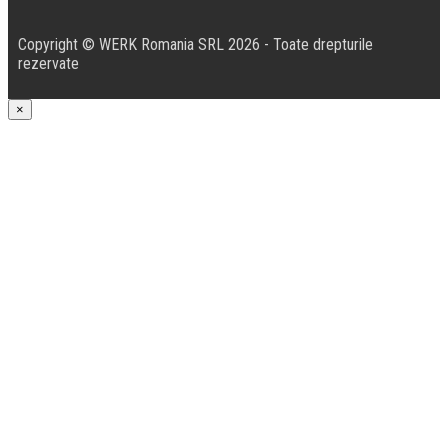
Copyright © WERK Romania SRL 2026 - Toate drepturile
rezervate
×
Produsul a fost adăugat.
Coșul de cumpărături
Produsul a fost adăugat.