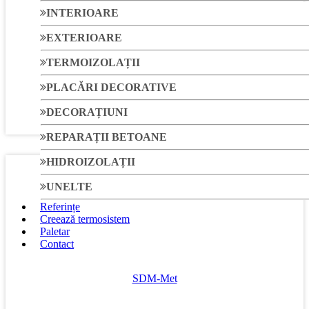
INTERIOARE
EXTERIOARE
TSD 8
TERMOIZOLAȚII
Diblu TSD 8 140mm cui metalic
PLACĂRI DECORATIVE
DECORAȚIUNI
Diferite lungimi
REPARAȚII BETOANE
HIDROIZOLAȚII
UNELTE
Referințe
Creează termosistem
Paletar
Contact
SDM-Met