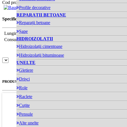
Cod produs: 37209
pret-partener:
Diferite lungimi:
Profile decorative
REPARAȚII BETOANE
Specificații tehnice
Reparații betoane
Șape
Lungime (mm)
280
HIDROIZOLAȚII
Consum
4 - 5 buc/m²
Hidroizolații cimentoase
Hidroizolații bituminoase
UNELTE
Gletiere
Drișci
PRODUSE SIMILARE
Role
Raclete
Cuțite
Pensule
Alte unelte