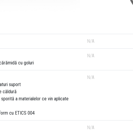
N/A
N/A
cărămidă cu goluri
N/A
aturi suport
e căldură
sporită a materialelor ce vin aplicate
nform cu ETICS 004
N/A