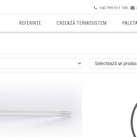
+40 799 911 109


REFERINȚE
CREEAZĂ TERMOSISTEM
PALET