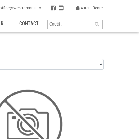


office@werkromania.ro
Autentificare

AR
CONTACT