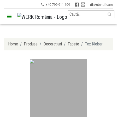


+40 799 911 109
Autentificare


Home
Produse
Decorațiuni
Tapete
Tex Kleber