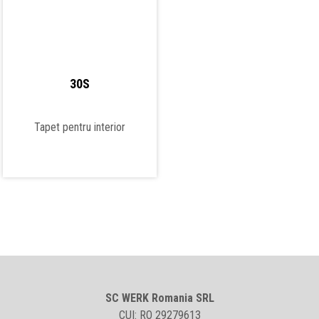
30S
Tapet pentru interior
SC WERK Romania SRL
CUI: RO 29279613