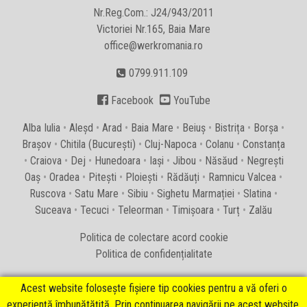
Nr.Reg.Com.: J24/943/2011
Victoriei Nr.165, Baia Mare
office@werkromania.ro
0799.911.109


Facebook
YouTube
Alba Iulia
•
Aleșd
•
Arad
•
Baia Mare
•
Beiuș
•
Bistrița
•
Borșa
•
Brașov
•
Chitila (București)
•
Cluj-Napoca
•
Colanu
•
Constanța
•
Craiova
•
Dej
•
Hunedoara
•
Iași
•
Jibou
•
Năsăud
•
Negrești
Oaș
•
Oradea
•
Pitești
•
Ploiești
•
Rădăuți
•
Ramnicu Valcea
•
Ruscova
•
Satu Mare
•
Sibiu
•
Sighetu Marmației
•
Slatina
•
Suceava
•
Tecuci
•
Teleorman
•
Timișoara
•
Turț
•
Zalău
Politica de colectare acord cookie
Politica de confidențialitate
Acest website folosește fișiere tip cookies pentru a vă oferi o
experiență îmbunătățită. Prin continuarea navigării pe acest website,