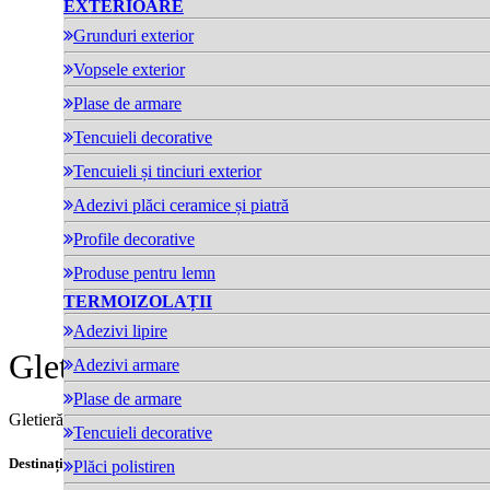
EXTERIOARE
Grunduri exterior
Vopsele exterior
Plase de armare
Tencuieli decorative
Tencuieli și tinciuri exterior
Adezivi plăci ceramice și piatră
Profile decorative
Produse pentru lemn
TERMOIZOLAȚII
Adezivi lipire
Gletieră metalică Profesională
Adezivi armare
Plase de armare
Gletieră metalică profesională pentru aplicarea materialelor de finisaj
Tencuieli decorative
Destinații:
Plăci polistiren