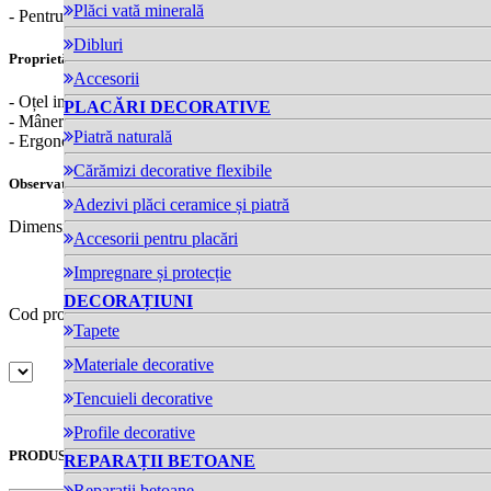
Plăci vată minerală
- Pentru aplicarea materialelor adecvate de finisaj
Dibluri
Proprietăți:
Accesorii
- Oțel inoxidabil lustruit
PLACĂRI DECORATIVE
- Mâner din plută cu aliaj ușor
Piatră naturală
- Ergonomic
Cărămizi decorative flexibile
Observații:
Adezivi plăci ceramice și piatră
Dimensiuni: 280x130mm
Accesorii pentru placări
Compară produs
Impregnare și protecție
DECORAȚIUNI
Cod produs: 3093R
pret-partener:
Tapete
Materiale decorative
Tencuieli decorative
Profile decorative
PRODUSE SIMILARE
REPARAȚII BETOANE
Reparații betoane