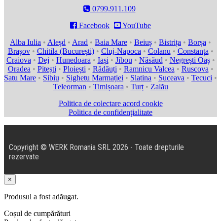
0799.911.109

Facebook

YouTube
Alba Iulia
•
Aleșd
•
Arad
•
Baia Mare
•
Beiuș
•
Bistrița
•
Borșa
•
Brașov
•
Chitila (București)
•
Cluj-Napoca
•
Colanu
•
Constanța
•
Craiova
•
Dej
•
Hunedoara
•
Iași
•
Jibou
•
Năsăud
•
Negrești Oaș
•
Oradea
•
Pitești
•
Ploiești
•
Rădăuți
•
Ramnicu Valcea
•
Ruscova
•
Satu Mare
•
Sibiu
•
Sighetu Marmației
•
Slatina
•
Suceava
•
Tecuci
•
Teleorman
•
Timișoara
•
Turț
•
Zalău
Politica de colectare acord cookie
Politica de confidențialitate
Copyright © WERK Romania SRL 2026 - Toate drepturile
rezervate
×
Produsul a fost adăugat.
Coșul de cumpărături