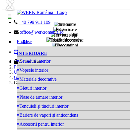
Next
Previous

+40 799 911 109
Interioare
Exterioare

office@werkromania.ro
Termoizolații
Placări decorative
Produse

Decorațiuni
Reparații betoane

INTERIOARE
Hidroizolații
Unelte
Grunduri interior

Home
Autentificare
Produse
Vopsele interior
Unelte
Gletiere
Materiale decorative
Gletieră metalică Profesională
Gleturi interior
Plase de armare interior
Tencuieli și tinciuri interior
Bariere de vapori și anticondens
Accesorii pentru interior