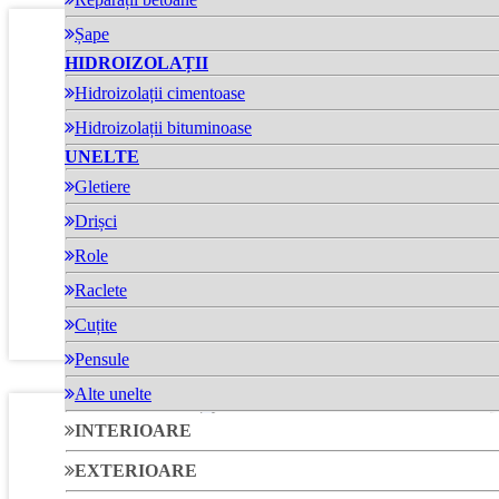
Șape
HIDROIZOLAȚII
Hidroizolații cimentoase
Hidroizolații bituminoase
UNELTE
Gletiere
Pattina Glattekelle Klein
Drișci
Role
Gletieră din plastic pentru produsele Artha Design
Raclete
Cuțite
Pensule
Alte unelte
INTERIOARE
EXTERIOARE