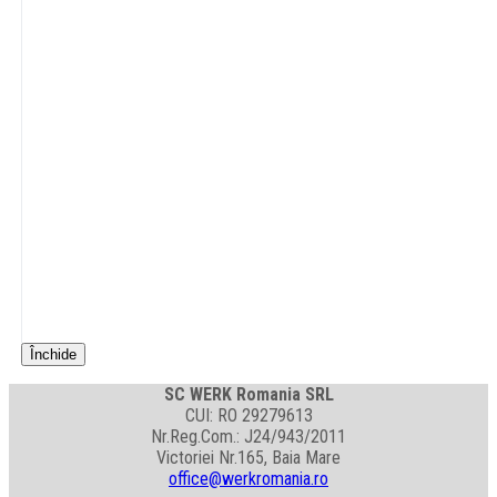
Închide
SC WERK Romania SRL
CUI: RO 29279613
Nr.Reg.Com.: J24/943/2011
Victoriei Nr.165, Baia Mare
office@werkromania.ro