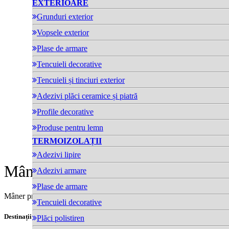
EXTERIOARE
Grunduri exterior
Vopsele exterior
Plase de armare
Tencuieli decorative
Tencuieli și tinciuri exterior
Adezivi plăci ceramice și piatră
Profile decorative
Produse pentru lemn
TERMOIZOLAȚII
Adezivi lipire
Mâner Profesional Trafalet 11cm
Adezivi armare
Plase de armare
Mâner profesional pentru trafalet 10-11 cm
Tencuieli decorative
Destinații:
Plăci polistiren