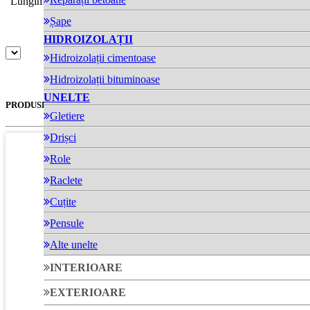
Lungime (mm)
110
Șape
HIDROIZOLAȚII
Hidroizolații cimentoase
Hidroizolații bituminoase
UNELTE
PRODUSE SIMILARE
Gletiere
Drișci
Role
Raclete
Cuțite
Pensule
Alte unelte
INTERIOARE
EXTERIOARE