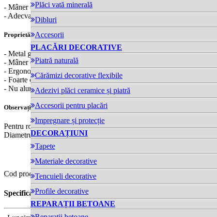
Plăci vată minerală
- Mâner cu tijă de 6 mm
- Adecvat a fi folosit împreună cu mâner telescopic
Dibluri
Accesorii
Proprietăți:
PLACĂRI DECORATIVE
- Metal galvanizat
Piatră naturală
- Mâner din două materiale
- Ergonomic
Cărămizi decorative flexibile
- Foarte confortabil
- Nu alunecă
Adezivi plăci ceramice și piatră
Accesorii pentru placări
Observații:
Impregnare și protecție
Pentru role de: 10-11cm
DECORAȚIUNI
Diametrul tijei mânerului: 6mm
Tapete
Materiale decorative
Cod produs: P3580
pret-partener:
Tencuieli decorative
Profile decorative
Specificații tehnice
REPARAȚII BETOANE
Reparații betoane