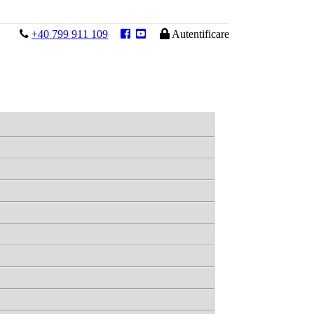

+40 799 911 109



Autentificare