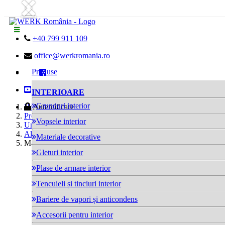
Next
Previous

+40 799 911 109

office@werkromania.ro
Produse


INTERIOARE
Grunduri interior

Home
Autentificare
Produse
Vopsele interior
Unelte
Alte unelte
Materiale decorative
Mâner Profesional Trafalet 11cm
Gleturi interior
Plase de armare interior
Tencuieli și tinciuri interior
Bariere de vapori și anticondens
Accesorii pentru interior