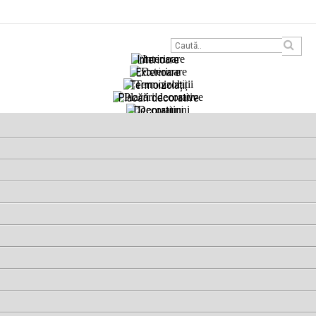
Interioare
Exterioare
Termoizolații
Placări decorative
Decorațiuni
Reparații betoane
Hidroizolații
Unelte