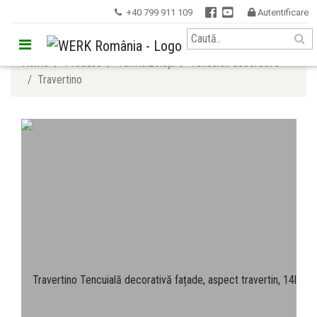


+40 799 911 109
Autentificare


Home
Produse
Termoizolații
Tencuieli decorative
Travertino