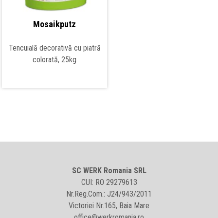
Mosaikputz
Tencuială decorativă cu piatră
colorată, 25kg
SC WERK Romania SRL
CUI: RO 29279613
Nr.Reg.Com.: J24/943/2011
Victoriei Nr.165, Baia Mare
office@werkromania.ro