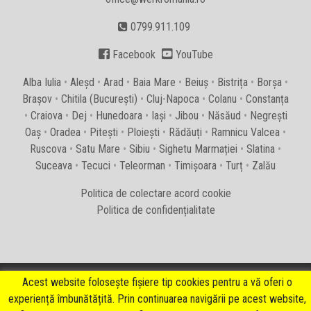
0799.911.109


Facebook
YouTube
Alba Iulia
•
Aleșd
•
Arad
•
Baia Mare
•
Beiuș
•
Bistrița
•
Borșa
•
Brașov
•
Chitila (București)
•
Cluj-Napoca
•
Colanu
•
Constanța
•
Craiova
•
Dej
•
Hunedoara
•
Iași
•
Jibou
•
Năsăud
•
Negrești
Oaș
•
Oradea
•
Pitești
•
Ploiești
•
Rădăuți
•
Ramnicu Valcea
•
Ruscova
•
Satu Mare
•
Sibiu
•
Sighetu Marmației
•
Slatina
•
Suceava
•
Tecuci
•
Teleorman
•
Timișoara
•
Turț
•
Zalău
Politica de colectare acord cookie
Politica de confidențialitate
Acest website folosește fișiere tip cookies pentru a vă oferi o
Copyright © WERK Romania SRL 2026 - Toate drepturile rezervate
experiență îmbunătățită. Prin continuarea navigării pe acest website,