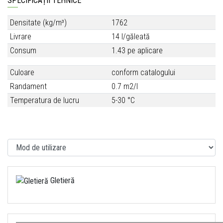
SPECIFICAȚII TEHNICE
Densitate (kg/m³)
1762
Livrare
14 l/găleată
Consum
1.43 pe aplicare
Culoare
conform catalogului
Randament
0.7 m2/l
Temperatura de lucru
5-30 °C
Gletieră