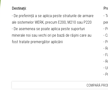
Destinații:
Pro
- De preferință a se aplica peste straturile de armare
- T
ale sistemelor WERK, precum E200, M210 sau P220
pe
- De asemenea se poate aplica peste suporturi
- P
minerale noi sau vechi ori pe bază de rășini care au
- 
fost tratate premergător aplicării
- P
- R
- F
- 
- 
- P
COMPARĂ PRO