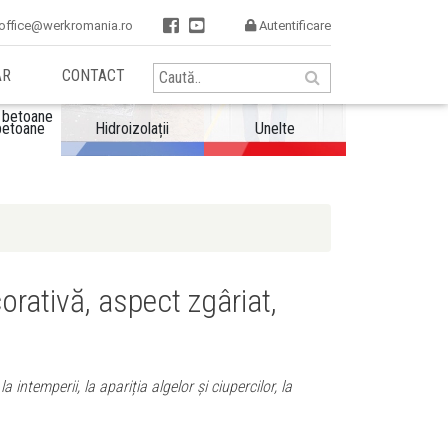


office@werkromania.ro
Autentificare

AR
CONTACT
betoane
Hidroizolații
Unelte
orativă, aspect zgâriat,
 intemperii, la apariția algelor și ciupercilor, la