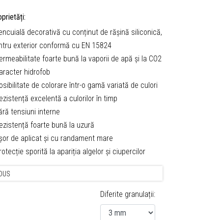
prietăți:
encuială decorativă cu conținut de rășină siliconică,
ntru exterior conformă cu EN 15824
ermeabilitate foarte bună la vaporii de apă și la CO2
Caracter hidrofob
osibilitate de colorare într-o gamă variată de culori
ezistență excelentă a culorilor în timp
ără tensiuni interne
Rezistență foarte bună la uzură
Ușor de aplicat și cu randament mare
rotecție sporită la apariția algelor și ciupercilor
DUS
Diferite granulații: