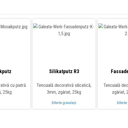
kputz
Silikatputz R3
Fassade
ativă cu piatră
Tencuială decorativă silicatică,
Tencuială dec
ă, 25kg
3mm, zgâriat, 25kg
zgâriat,
Diferite granulații
Diferite