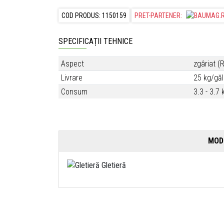
COD PRODUS: 1150159
PRET-PARTENER:
SPECIFICAȚII TEHNICE
Aspect
zgâriat (R
Livrare
25 kg/gă
Consum
3.3 - 3.7
MOD 
Gletieră