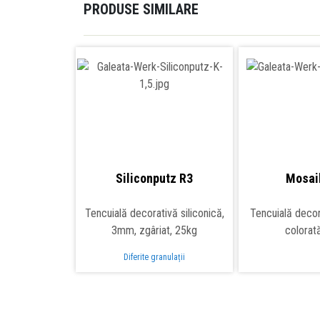
PRODUSE SIMILARE
Siliconputz R3
Mosai
Tencuială decorativă siliconică,
Tencuială decor
3mm, zgâriat, 25kg
colorat
Diferite granulații