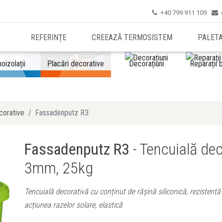
+40 799 911 109


REFERINȚE
CREEAZĂ TERMOSISTEM
PALET
oizolații
Placări decorative
Decorațiuni
Reparații 
corative
Fassadenputz R3
Fassadenputz R3
- Tencuială dec
3mm, 25kg
Tencuială decorativă cu conținut de rășină siliconică, rezistentă la
acțiunea razelor solare, elastică