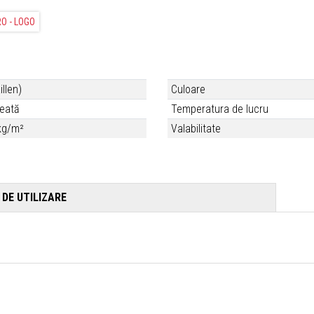
illen)
Culoare
leată
Temperatura de lucru
 kg/m²
Valabilitate
DE UTILIZARE