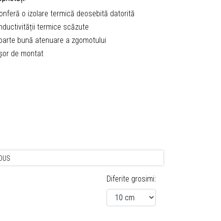
Conferă o izolare termică deosebită datorită
nductivității termice scăzute
Foarte bună atenuare a zgomotului
Ușor de montat
DUS
Diferite grosimi: