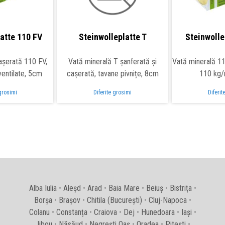
atte 110 FV
Steinwolleplatte T
Steinwolle
așerată 110 FV,
Vată minerală T șanferată și
Vată minerală 11
ventilate, 5cm
cașerată, tavane pivnițe, 8cm
110 kg
 grosimi
Diferite grosimi
Diferit
Alba Iulia
•
Aleșd
•
Arad
•
Baia Mare
•
Beiuș
•
Bistrița
•
Borșa
•
Brașov
•
Chitila (București)
•
Cluj-Napoca
•
Colanu
•
Constanța
•
Craiova
•
Dej
•
Hunedoara
•
Iași
•
Jibou
•
Năsăud
•
Negrești Oaș
•
Oradea
•
Pitești
•