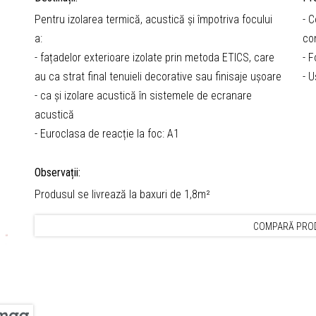
Pentru izolarea termică, acustică și împotriva focului
- 
a:
co
- fațadelor exterioare izolate prin metoda ETICS, care
- 
au ca strat final tenuieli decorative sau finisaje ușoare
- 
- ca și izolare acustică în sistemele de ecranare
acustică
- Euroclasa de reacție la foc: A1
Observații:
Produsul se livrează la baxuri de 1,8m²
COMPARĂ PRO