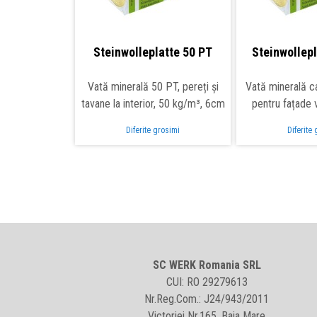
Steinwolleplatte 50 PT
Steinwollepl
Vată minerală 50 PT, pereți și
Vată minerală c
tavane la interior, 50 kg/m³, 6cm
pentru fațade 
Diferite grosimi
Diferite
SC WERK Romania SRL
CUI: RO 29279613
Nr.Reg.Com.: J24/943/2011
Victoriei Nr.165, Baia Mare