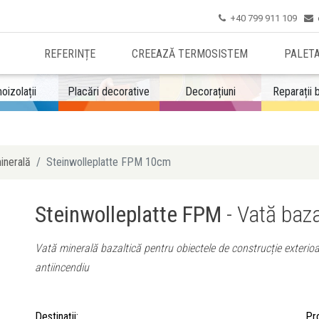
+40 799 911 109


REFERINȚE
CREEAZĂ TERMOSISTEM
PALET
oizolații
Placări decorative
Decorațiuni
Reparații 
inerală
Steinwolleplatte FPM 10cm
Steinwolleplatte FPM
- Vată baz
Vată minerală bazaltică pentru obiectele de construcție exterioar
antiincendiu
Destinații:
Pro