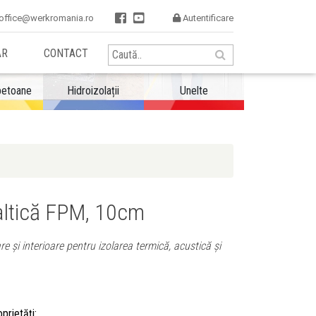


office@werkromania.ro
Autentificare

AR
CONTACT
betoane
Hidroizolații
Unelte
altică FPM, 10cm
e și interioare pentru izolarea termică, acustică și
prietăți: