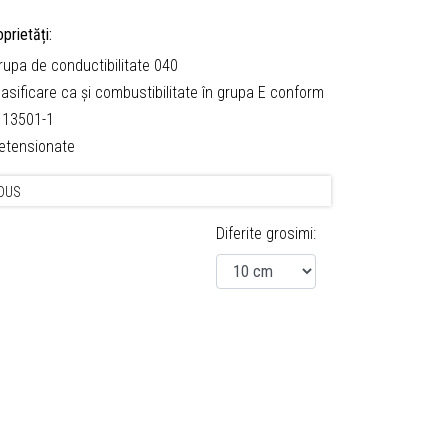
prietăți:
Grupa de conductibilitate 040
lasificare ca și combustibilitate în grupa E conform
 13501-1
Detensionate
DUS
Diferite grosimi: