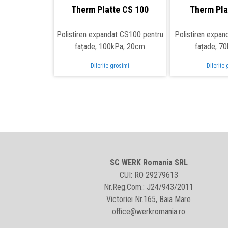
Therm Platte CS 100
Therm Pla
Polistiren expandat CS100 pentru
Polistiren expan
fațade, 100kPa, 20cm
fațade, 7
Diferite grosimi
Diferite
SC WERK Romania SRL
CUI: RO 29279613
Nr.Reg.Com.: J24/943/2011
Victoriei Nr.165, Baia Mare
office@werkromania.ro