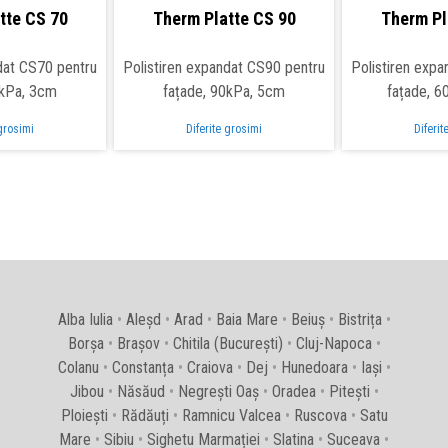
tte CS 70
Therm Platte CS 90
Therm Pl
dat CS70 pentru
Polistiren expandat CS90 pentru
Polistiren exp
0kPa, 3cm
fațade, 90kPa, 5cm
fațade, 
 grosimi
Diferite grosimi
Diferit
Alba Iulia
•
Aleșd
•
Arad
•
Baia Mare
•
Beiuș
•
Bistrița
•
Borșa
•
Brașov
•
Chitila (București)
•
Cluj-Napoca
•
Colanu
•
Constanța
•
Craiova
•
Dej
•
Hunedoara
•
Iași
•
Jibou
•
Năsăud
•
Negrești Oaș
•
Oradea
•
Pitești
•
Ploiești
•
Rădăuți
•
Ramnicu Valcea
•
Ruscova
•
Satu
Mare
•
Sibiu
•
Sighetu Marmației
•
Slatina
•
Suceava
•