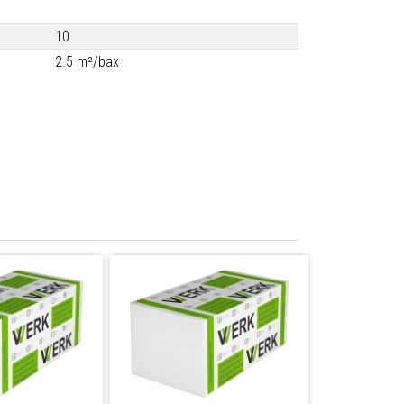
10
2.5 m²/bax