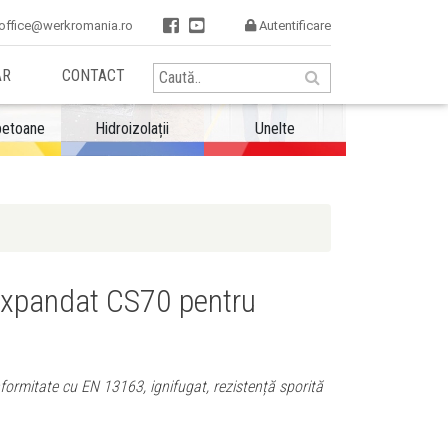


office@werkromania.ro
Autentificare

AR
CONTACT
betoane
Hidroizolații
Unelte
 expandat CS70 pentru
formitate cu EN 13163, ignifugat, rezistență sporită