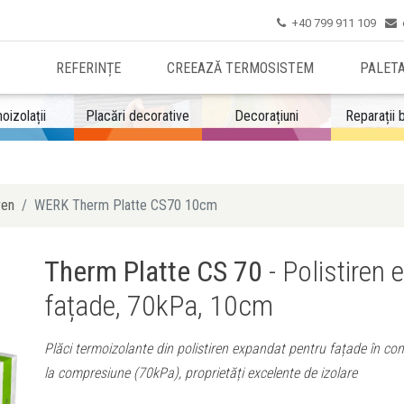
+40 799 911 109


REFERINȚE
CREEAZĂ TERMOSISTEM
PALET
oizolații
Placări decorative
Decorațiuni
Reparații 
ren
WERK Therm Platte CS70 10cm
Therm Platte CS 70
- Polistiren
fațade, 70kPa, 10cm
Plăci termoizolante din polistiren expandat pentru fațade în con
la compresiune (70kPa), proprietăți excelente de izolare