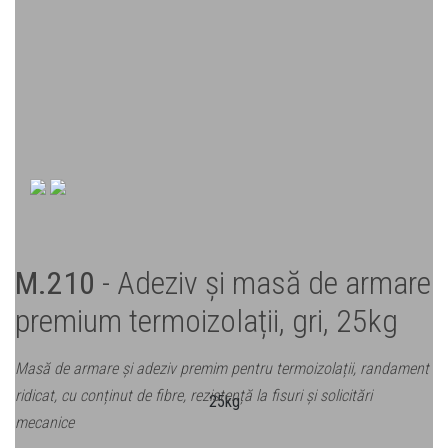
M.210
- Adeziv și masă de armare
premium termoizolații, gri, 25kg
Masă de armare și adeziv premim pentru termoizolații, randament
ridicat, cu conținut de fibre, rezistență la fisuri și solicitări
mecanice