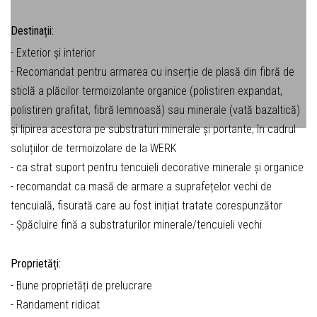
Destinații:
- Exterior și interior
- Recomandat pentru armarea cu inserție de plasă din fibră de
sticlă a plăcilor termoizolante organice (polistiren expandat,
polistiren grafitat, fibră lemnoasă) sau minerale (vată bazaltică)
și lipirea acestora pe substraturi minerale și portante, în cadrul
soluțiilor de termoizolare de la WERK
- ca strat suport pentru tencuieli decorative minerale și organice
- recomandat ca masă de armare a suprafețelor vechi de
tencuială, fisurată care au fost inițiat tratate corespunzător
- Șpăcluire fină a substraturilor minerale/tencuieli vechi
Proprietăți:
- Bune proprietăți de prelucrare
- Randament ridicat