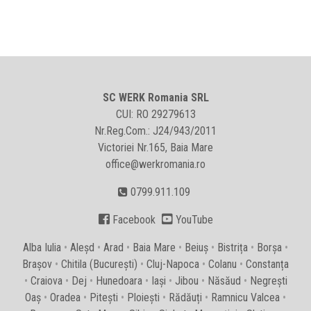
SC WERK Romania SRL
CUI: RO 29279613
Nr.Reg.Com.: J24/943/2011
Victoriei Nr.165, Baia Mare
office@werkromania.ro
0799.911.109


Facebook
YouTube
Alba Iulia
•
Aleșd
•
Arad
•
Baia Mare
•
Beiuș
•
Bistrița
•
Borșa
•
Brașov
•
Chitila (București)
•
Cluj-Napoca
•
Colanu
•
Constanța
•
Craiova
•
Dej
•
Hunedoara
•
Iași
•
Jibou
•
Năsăud
•
Negrești
Oaș
•
Oradea
•
Pitești
•
Ploiești
•
Rădăuți
•
Ramnicu Valcea
•