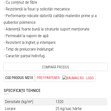
- Cu conținut de fibre
- Rezistență la fisuri și solicitări mecanice
- Performanțe ridicate datorită calității materiilor prime și a
pulberilor polimerice
- Aderență foarte bună la straturile suport menționate
- Permeabil la vaporii de apă
- Rezistent la îngheț și intemperii
- Timp de prelucrare îndelungat
- Caracter parțial hidrofug
COMPARĂ PRODUS
COD PRODUS: M210
PRET-PARTENER:
SPECIFICAȚII TEHNICE
Densitate (kg/m³)
1320
Livrare
25 kg/sac hârtie