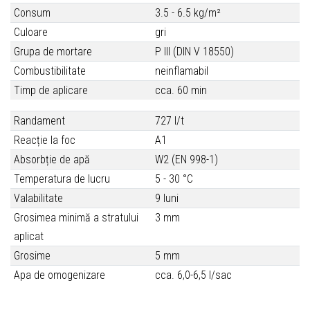
Consum
3.5 - 6.5 kg/m²
Culoare
gri
Grupa de mortare
P III (DIN V 18550)
Combustibilitate
neinflamabil
Timp de aplicare
cca. 60 min
Randament
727 l/t
Reacție la foc
A1
Absorbție de apă
W2 (EN 998-1)
Temperatura de lucru
5 - 30 °C
Valabilitate
9 luni
Grosimea minimă a stratului
3 mm
aplicat
Grosime
5 mm
Apa de omogenizare
cca. 6,0-6,5 l/sac