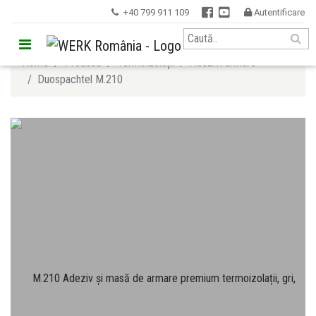


+40 799 911 109
Autentificare


Home
Produse
Termoizolații
Adezivi armare
Duospachtel M.210