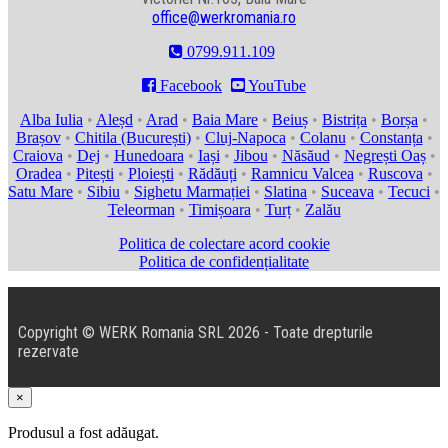
office@werkromania.ro
0799.911.109

Facebook

YouTube
Alba Iulia
•
Aleșd
•
Arad
•
Baia Mare
•
Beiuș
•
Bistrița
•
Borșa
•
Brașov
•
Chitila (București)
•
Cluj-Napoca
•
Colanu
•
Constanța
•
Craiova
•
Dej
•
Hunedoara
•
Iași
•
Jibou
•
Năsăud
•
Negrești Oaș
•
Oradea
•
Pitești
•
Ploiești
•
Rădăuți
•
Ramnicu Valcea
•
Ruscova
•
Satu Mare
•
Sibiu
•
Sighetu Marmației
•
Slatina
•
Suceava
•
Tecuci
•
Teleorman
•
Timișoara
•
Turț
•
Zalău
Politica de colectare acord cookie
Politica de confidențialitate
Copyright © WERK Romania SRL 2026 - Toate drepturile
rezervate
×
Produsul a fost adăugat.