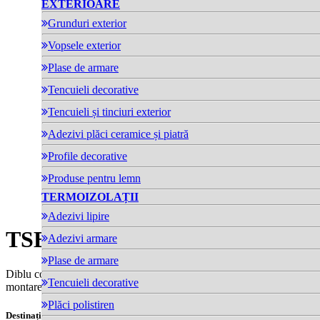
EXTERIOARE
Grunduri exterior
Vopsele exterior
Plase de armare
Tencuieli decorative
Tencuieli și tinciuri exterior
Adezivi plăci ceramice și piatră
Profile decorative
Produse pentru lemn
TERMOIZOLAȚII
Adezivi lipire
TSBD 8
- Diblu TSBD 260mm
Adezivi armare
Plase de armare
Diblu constructiv cu înfiletare, Agrement Tehnic European, pentru
Tencuieli decorative
montare în plan cu materialul termoizolant
Plăci polistiren
Destinații: