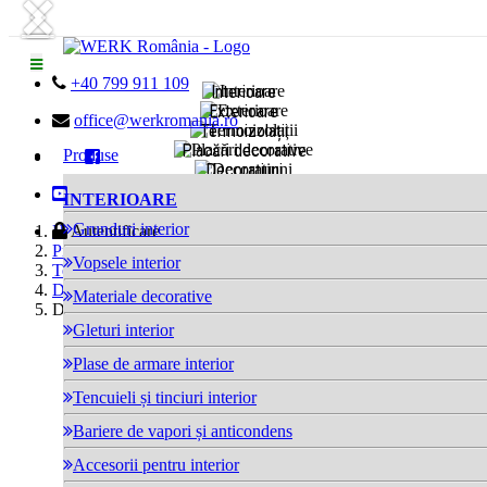
Next
Previous

+40 799 911 109
Interioare
Exterioare

office@werkromania.ro
Termoizolații
Placări decorative
Produse

Decorațiuni
Reparații betoane

INTERIOARE
Hidroizolații
Unelte
Grunduri interior

Home
Autentificare
Produse
Vopsele interior
Termoizolații
Dibluri
Materiale decorative
Dibluri TSBD 8 260mm
Gleturi interior
Plase de armare interior
Tencuieli și tinciuri interior
Bariere de vapori și anticondens
Accesorii pentru interior