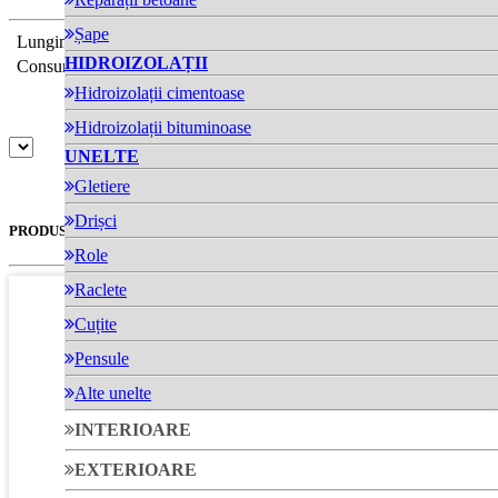
Șape
Lungime (mm)
260
HIDROIZOLAȚII
Consum
4 - 5 buc/m²
Hidroizolații cimentoase
Hidroizolații bituminoase
UNELTE
Gletiere
Drișci
PRODUSE SIMILARE
Role
Raclete
Cuțite
Pensule
Alte unelte
INTERIOARE
EXTERIOARE
TSBD 8