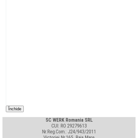
Închide
SC WERK Romania SRL
CUI: RO 29279613
Nr.Reg.Com.: J24/943/2011
Victoriei Nr.165, Baia Mare