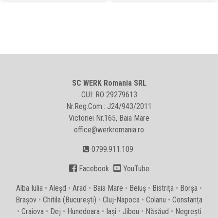
SC WERK Romania SRL
CUI: RO 29279613
Nr.Reg.Com.: J24/943/2011
Victoriei Nr.165, Baia Mare
office@werkromania.ro
0799.911.109


Facebook
YouTube
Alba Iulia
•
Aleșd
•
Arad
•
Baia Mare
•
Beiuș
•
Bistrița
•
Borșa
•
Brașov
•
Chitila (București)
•
Cluj-Napoca
•
Colanu
•
Constanța
•
Craiova
•
Dej
•
Hunedoara
•
Iași
•
Jibou
•
Năsăud
•
Negrești