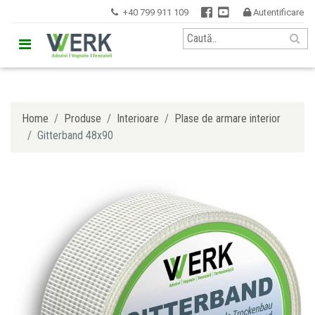


+40 799 911 109
Autentificare


Home
Produse
Interioare
Plase de armare interior
Gitterband 48x90