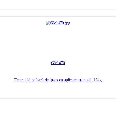
GM.470
Tencuială pe bază de ipsos cu aplicare manuală, 18kg