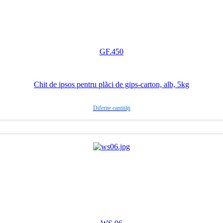
GF.450
Chit de ipsos pentru plăci de gips-carton, alb, 5kg
Diferite cantități