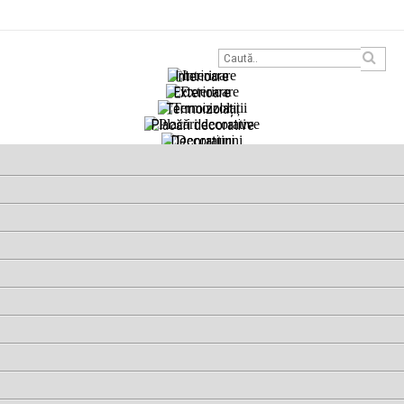
Interioare
Exterioare
Termoizolații
Placări decorative
Decorațiuni
Reparații betoane
Hidroizolații
Unelte