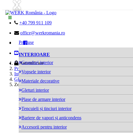
Next
Previous

+40 799 911 109

office@werkromania.ro
Produse


INTERIOARE
Grunduri interior

Home
Autentificare
Produse
Vopsele interior
Interioare
Gleturi interior
Materiale decorative
Zement Spachtel TS.400
Gleturi interior
Plase de armare interior
Tencuieli și tinciuri interior
Bariere de vapori și anticondens
Accesorii pentru interior