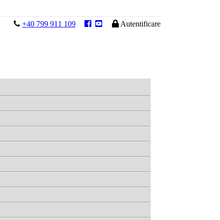

+40 799 911 109



Autentificare