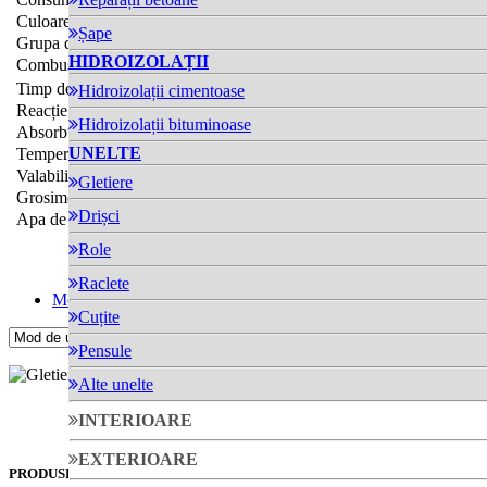
Culoare
alb
Șape
Grupa de mortare
CS II (EN 998-1)
HIDROIZOLAȚII
Combustibilitate
neinflamabil
Timp de aplicare
cca. 5 ore
Hidroizolații cimentoase
Reacție la foc
A1
Hidroizolații bituminoase
Absorbție de apă
W1 (EN 998-1)
UNELTE
Temperatura de lucru
5 - 30 °C
Valabilitate
9 luni
Gletiere
Grosime
3 mm
Drișci
Apa de omogenizare
cca. 8.5 l/sac
Role
Raclete
Mod de utilizare
Cuțite
Pensule
Gletieră
Alte unelte
INTERIOARE
EXTERIOARE
PRODUSE SIMILARE