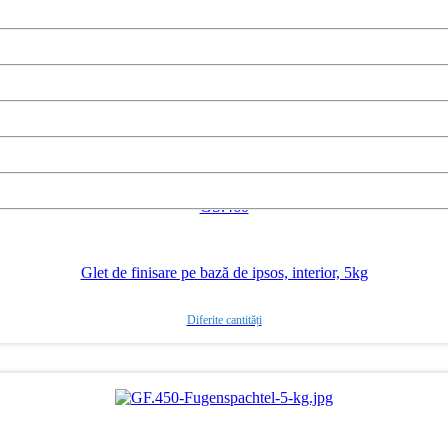
GS.460
Glet de finisare pe bază de ipsos, interior, 5kg
Diferite cantități