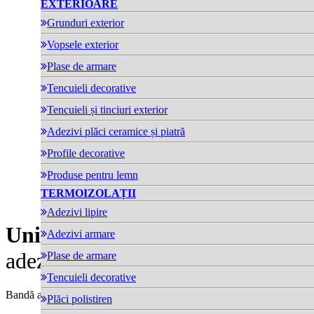
EXTERIOARE
Grunduri exterior
Vopsele exterior
Plase de armare
Tencuieli decorative
Tencuieli și tinciuri exterior
Adezivi plăci ceramice și piatră
Profile decorative
Produse pentru lemn
TERMOIZOLAȚII
Adezivi lipire
Uni Kleber band
- Bandă
Adezivi armare
adezivă/barieră de vapori
Plase de armare
Tencuieli decorative
Bandă adezivă / barieră de vapori.
Plăci polistiren