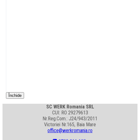
Închide
SC WERK Romania SRL
CUI: RO 29279613
Nr.Reg.Com.: J24/943/2011
Victoriei Nr.165, Baia Mare
office@werkromania.ro