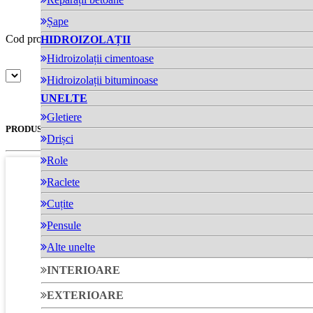
Compară produs
Șape
Cod produs: 955-4
pret-partener:
HIDROIZOLAȚII
Hidroizolații cimentoase
Hidroizolații bituminoase
UNELTE
Gletiere
PRODUSE SIMILARE
Drișci
Role
Raclete
Cuțite
Pensule
Alte unelte
INTERIOARE
Aqua Barrier 100
EXTERIOARE