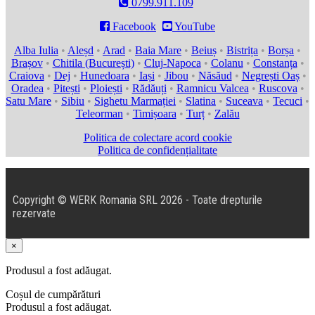
0799.911.109

Facebook

YouTube
Alba Iulia
•
Aleșd
•
Arad
•
Baia Mare
•
Beiuș
•
Bistrița
•
Borșa
•
Brașov
•
Chitila (București)
•
Cluj-Napoca
•
Colanu
•
Constanța
•
Craiova
•
Dej
•
Hunedoara
•
Iași
•
Jibou
•
Năsăud
•
Negrești Oaș
•
Oradea
•
Pitești
•
Ploiești
•
Rădăuți
•
Ramnicu Valcea
•
Ruscova
•
Satu Mare
•
Sibiu
•
Sighetu Marmației
•
Slatina
•
Suceava
•
Tecuci
•
Teleorman
•
Timișoara
•
Turț
•
Zalău
Politica de colectare acord cookie
Politica de confidențialitate
Copyright © WERK Romania SRL 2026 - Toate drepturile
rezervate
×
Produsul a fost adăugat.
Coșul de cumpărături
Produsul a fost adăugat.