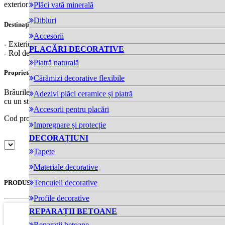
exterior și interior cu rol decorativ.
Plăci vată minerală
Dibluri
Destinații:
Accesorii
- Exterior sau interior
PLACĂRI DECORATIVE
- Rol decorativ
Piatră naturală
Proprietăți:
Cărămizi decorative flexibile
Brâurile sunt fabricate din polistiren expandat dens și sunt acoperite
Adezivi plăci ceramice și piatră
cu un strat mineral elastic, alcătuit din rășini de praf de marmură
Accesorii pentru placări
Cod produs: 9654-5
pret-partener:
Impregnare și protecție
DECORAȚIUNI
Tapete
Materiale decorative
Tencuieli decorative
PRODUSE SIMILARE
Profile decorative
REPARAȚII BETOANE
Reparații betoane