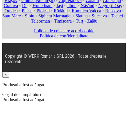
Brașov
•
Chitila (București)
•
Cluj-Napoca
•
Colanu
•
Constanța
•
Craiova
•
Dej
•
Hunedoara
•
Iași
•
Jibou
•
Năsăud
•
Negrești Oaș
•
Oradea
•
Pitești
•
Ploiești
•
Rădăuți
•
Ramnicu Valcea
•
Ruscova
•
Satu Mare
•
Sibiu
•
Sighetu Marmației
•
Slatina
•
Suceava
•
Tecuci
•
Teleorman
•
Timișoara
•
Turț
•
Zalău
Politica de colectare acord cookie
Politica de confidențialitate
Copyright © WERK Romania SRL 2026 - Toate drepturile
rezervate
×
Produsul a fost adăugat.
Coșul de cumpărături
Produsul a fost adăugat.