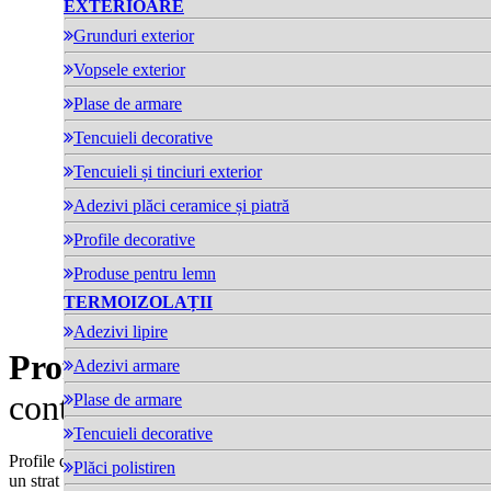
EXTERIOARE
Grunduri exterior
Vopsele exterior
Plase de armare
Tencuieli decorative
Tencuieli și tinciuri exterior
Adezivi plăci ceramice și piatră
Profile decorative
Produse pentru lemn
TERMOIZOLAȚII
Adezivi lipire
Profil contur ferestre
- Profil
Adezivi armare
contur pentru ferestre A5
Plase de armare
Tencuieli decorative
Profile decorative din polistiren expandat dens, armate și întărite cu
Plăci polistiren
un strat mineral elastic alcătuit din rășini și praf de marmură, pentru