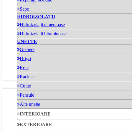
Șape
HIDROIZOLAȚII
Hidroizolații cimentoase
Hidroizolații bituminoase
Profil glaf ferestre
UNELTE
Gletiere
Drișci
Profil tip glaf pentru ferestre B3
Role
Raclete
Cuțite
Pensule
Alte unelte
INTERIOARE
EXTERIOARE