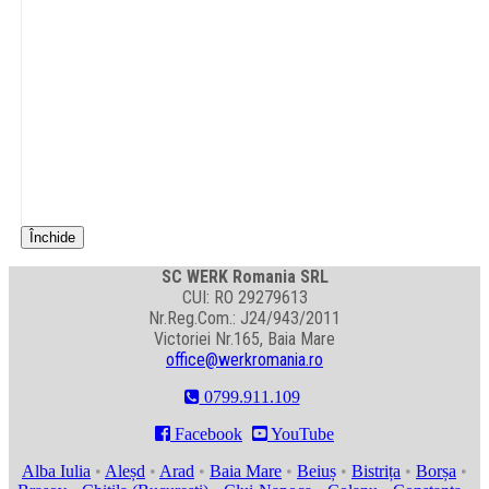
Închide
SC WERK Romania SRL
CUI: RO 29279613
Nr.Reg.Com.: J24/943/2011
Victoriei Nr.165, Baia Mare
office@werkromania.ro
0799.911.109

Facebook

YouTube
Alba Iulia
•
Aleșd
•
Arad
•
Baia Mare
•
Beiuș
•
Bistrița
•
Borșa
•